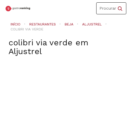
Toggle
Procurar
navigation
INÍCIO
RESTAURANTES
BEJA
ALJUSTREL
COLIBRI VIA VERDE
colibri via verde
em
Aljustrel