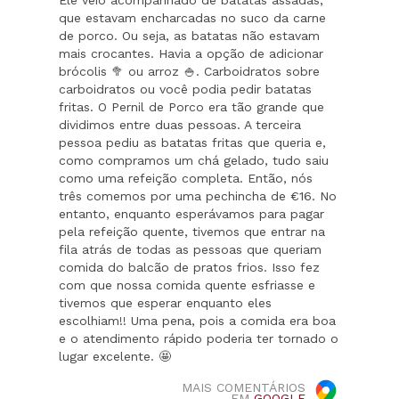
Ele veio acompanhado de batatas assadas,
que estavam encharcadas no suco da carne
de porco. Ou seja, as batatas não estavam
mais crocantes. Havia a opção de adicionar
brócolis 🥦 ou arroz 🍚. Carboidratos sobre
carboidratos ou você podia pedir batatas
fritas. O Pernil de Porco era tão grande que
dividimos entre duas pessoas. A terceira
pessoa pediu as batatas fritas que queria e,
como compramos um chá gelado, tudo saiu
como uma refeição completa. Então, nós
três comemos por uma pechincha de €16. No
entanto, enquanto esperávamos para pagar
pela refeição quente, tivemos que entrar na
fila atrás de todas as pessoas que queriam
comida do balcão de pratos frios. Isso fez
com que nossa comida quente esfriasse e
tivemos que esperar enquanto eles
escolhiam!! Uma pena, pois a comida era boa
e o atendimento rápido poderia ter tornado o
lugar excelente. 🤩
MAIS COMENTÁRIOS
EM
GOOGLE