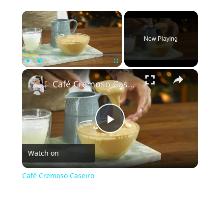
×
Now Playing
×
Play
Unmute
Fullscreen
Café Cremoso Caseiro
Play
Watch on
Video
Café Cremoso Caseiro