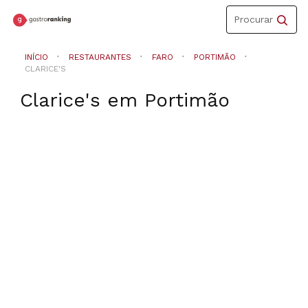
Toggle
Procurar
navigation
INÍCIO
RESTAURANTES
FARO
PORTIMÃO
CLARICE'S
Clarice's
em
Portimão