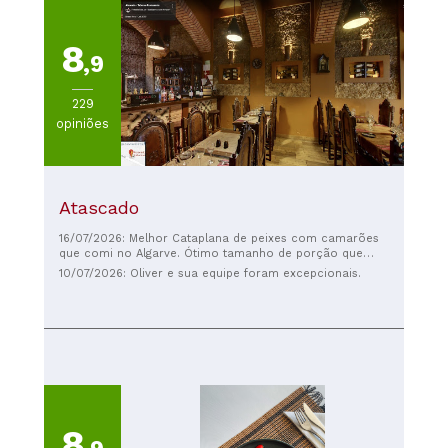
8
,9
229
opiniões
Atascado
16/07/2026: Melhor Cataplana de peixes com camarões
que comi no Algarve. Ótimo tamanho de porção que
serve bem duas pessoas com peixes cozidos no ponto
10/07/2026: Oliver e sua equipe foram excepcionais.
certo, camarões fresquinhos e um molho delicioso com
batatas e legumes. Não sobrou nada no prato!
8