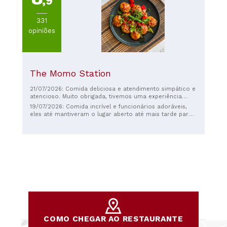
,9
331
opiniões
The Momo Station
21/07/2026: Comida deliciosa e atendimento simpático e
atencioso. Muito obrigada, tivemos uma experiência
maravilhosa :)
19/07/2026: Comida incrível e funcionários adoráveis,
eles até mantiveram o lugar aberto até mais tarde para
que pudéssemos comer. Os momos jhol e o mustang
aloo são imperdíveis. Honestamente, um ótimo lugar.
COMO CHEGAR AO RESTAURANTE