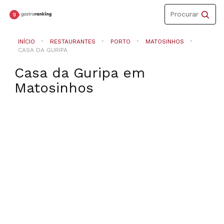
Toggle
Procurar
navigation
INÍCIO
RESTAURANTES
PORTO
MATOSINHOS
CASA DA GURIPA
Casa da Guripa
em
Matosinhos