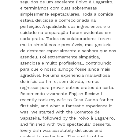
seguidos de um excelente Polvo à Lagareiro,
e terminámos com duas sobremesas
simplesmente espetaculares. Toda a comida
estava deliciosa e confeccionada na
perfeição. A qualidade dos ingredientes e o
cuidado na preparação foram evidentes em
cada prato. Todos os colaboradores foram
muito simpáticos e prestáveis, mas gostaria
de destacar especialmente a senhora que nos
atendeu. Foi extremamente simpática,
atenciosa e muito profissional, contribuindo
para que o nosso almoço fosse ainda mais
agradável. Foi uma experiência maravilhosa
do início ao fim e, sem dúvida, iremos
regressar para provar outros pratos da carta.
Recomendo vivamente English Review I
recently took my wife to Casa Guripa for her
first visit, and what a fantastic experience it
was! We started with the Cornetos de
Sapateira, followed by the Polvo à Lagareiro,
and finished with two spectacular desserts.
Every dish was absolutely delicious and
cooked to perfection. The quality of the