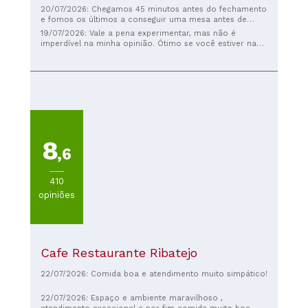
20/07/2026: Chegamos 45 minutos antes do fechamento
e fomos os últimos a conseguir uma mesa antes de
virarem a placa de encerramento. Adoramos a refeição.
19/07/2026: Vale a pena experimentar, mas não é
O dono e a garçonete Phillipa foram muito simpáticos e
imperdível na minha opinião. Ótimo se você estiver na
atenciosos. Recomendo muito o polvo… é delicioso e
região. O arroz com tamboril e camarão estava um
macio, e vem acompanhado de um azeite de pimenta
pouco sem tempero, mas o caldo estava muito bom,
caseiro. Também gostamos do bacalhau. E a sobremesa
fresco e, com sal, delicioso. Esqueci de perguntar o
estava absolutamente deliciosa, com um sabor
nome dela, mas o atendimento foi excelente.
complexo de canela, creme de leite fresco, raspas de
limão e açúcar queimado.
8
,6
410
opiniões
Cafe Restaurante Ribatejo
22/07/2026: Comida boa e atendimento muito simpático!
22/07/2026: Espaço e ambiente maravilhoso ,