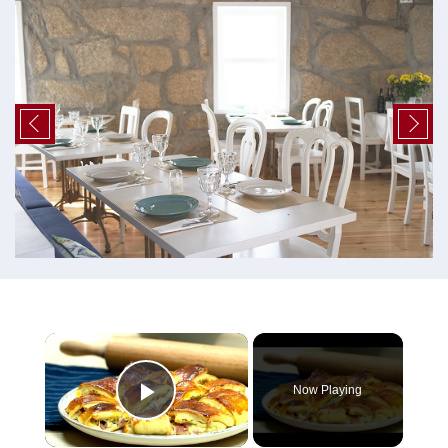
×
Now Playing
Play Video