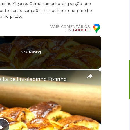
mi no Algarve. Ótimo tamanho de porção que
onto certo, camarões fresquinhos e um molho
a no prato!
MAIS COMENTÁRIOS
EM
GOOGLE
Now Playing
×
eita de Enroladinho Fofinho