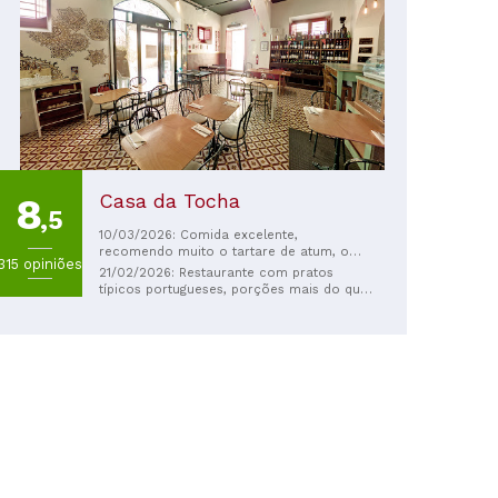
Casa da Tocha
8
,5
10/03/2026: Comida excelente,
recomendo muito o tartare de atum, o
315 opiniões
bife e o polvo. O serviço foi muito
21/02/2026: Restaurante com pratos
atencioso e simpático, no geral, altamente
típicos portugueses, porções mais do que
recomendável.
generosas e funcionários excelentes.
Recomendo vivamente a Cataplana de
Frutos do Mar (na foto, porção para 1
pessoa).