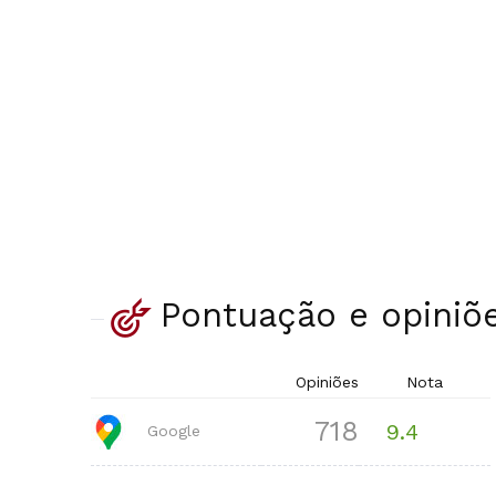
Pontuação e opiniõ
Opiniões
Nota
718
9.4
Google