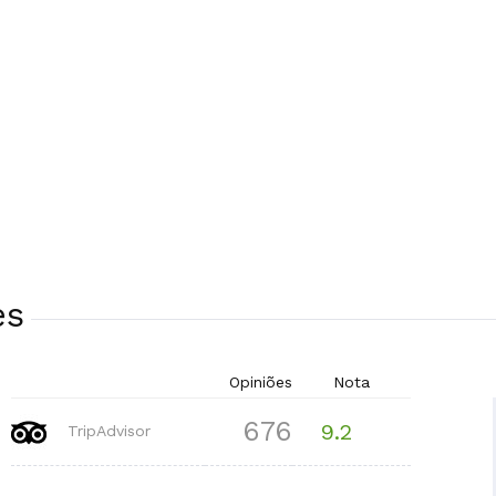
es
Opiniões
Nota
676
9.2
TripAdvisor