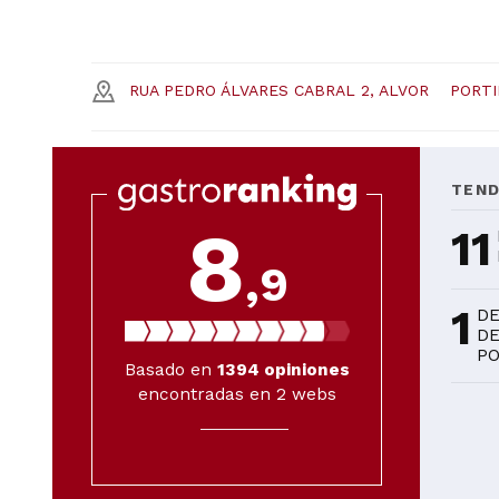
RUA PEDRO ÁLVARES CABRAL 2, ALVOR
PORT
TEND
8
11
,9
1
DE
DE
P
Basado en
1394
opiniones
encontradas en 2 webs