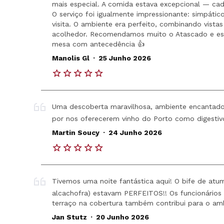
mais especial. A comida estava excepcional — cada
O serviço foi igualmente impressionante: simpátic
visita. O ambiente era perfeito, combinando vistas
acolhedor. Recomendamos muito o Atascado e esp
mesa com antecedência 👍
.
Manolis Gl
25 Junho 2026
Uma descoberta maravilhosa, ambiente encantador,
por nos oferecerem vinho do Porto como digestivo
.
Martin Soucy
24 Junho 2026
Tivemos uma noite fantástica aqui! O bife de atu
alcachofra) estavam PERFEITOS!! Os funcionários 
terraço na cobertura também contribui para o amb
.
Jan Stutz
20 Junho 2026