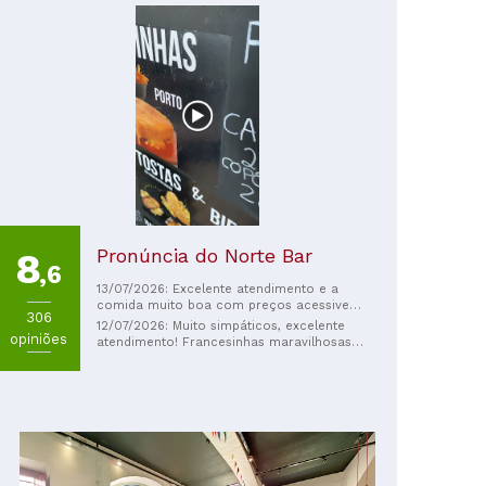
Pronúncia do Norte Bar
8
,6
13/07/2026: Excelente atendimento e a
comida muito boa com preços acessiveis
306
Recomendo
12/07/2026: Muito simpáticos, excelente
opiniões
atendimento! Francesinhas maravilhosas,
recomendo.