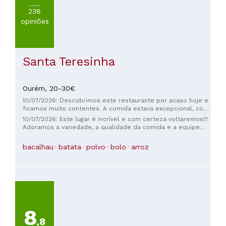
238
opiniões
Santa Teresinha
Ourém,
20-30€
10/07/2026: Descobrimos este restaurante por acaso hoje e
ficamos muito contentes. A comida estava excepcional, com
porções generosas, qualidade impecável e serviço
10/07/2026: Este lugar é incrível e com certeza voltaremos!!!
excelente. Adoramos o nosso almoço e com certeza
Adoramos a variedade, a qualidade da comida e a equipe
voltaremos!
super atenciosa!! O vinho branco da casa estava gelado na
medida certa! Nosso pai é idoso, muito exigente e não come
bacalhau
batata
polvo
bolo
arroz
muito aqui... mas ele comeu como um rei e adorou tudo!! As
porções são generosas, então ele ficou feliz em levar o
resto para casa, onde normalmente não se importaria.
8
,8