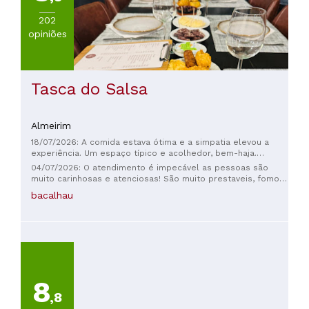
202
opiniões
Tasca do Salsa
Almeirim
18/07/2026: A comida estava ótima e a simpatia elevou a
experiência. Um espaço típico e acolhedor, bem-haja.
Voltaremos certamente :)
04/07/2026: O atendimento é impecável as pessoas são
muito carinhosas e atenciosas! São muito prestaveis, fomos
já um pouco tarde e atenderam nos muito bem! A comida é
bacalhau
impecável bastante deliciosa e muito saborosa! Aí as
sobremesas são mesmo impróprias para pessoas que
fazem dieta ☺️☺️ são maravilhosassss e caseirinhas
Recomendamos a mil por cento
8
,8