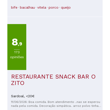
personalizada e tinha um humor seco maravilhoso... e, para
completar, o filé mignon mais delicioso e macio que comi
bife
bacalhau
vitela
porco
queijo
em anos... Mencionei que também era extremamente
acessível? Tanto eu quanto minha esposa ficamos
encantados com a experiência.
8
,9
173
opiniões
RESTAURANTE SNACK BAR O
ZITO
Sardoal,
<20€
11/06/2026: Boa comida. Bom atendimento ..nao se esperou
nada pela comida. Decoração simpática.. arroz polvo tinha
bastante. Vinho com o nome da casa e era bom