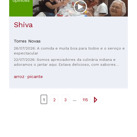
opiniões
Shiva
Torres Novas
26/07/2026: A comida e muita boa para todos e o serviço e
espectacular
22/07/2026: Somos apreciadores da culinária indiana e
adoramos o jantar aqui. Estava delicioso, com sabores
únicos em pratos que amamos. Pedimos sem pimenta, o que
é muito difícil de encontrar na comida do norte da Índia, e
arroz
picante
estava muito sattvico e puro. Muito obrigada! O atendimento
também foi ótimo.
...
1
2
3
115