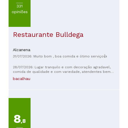
331
opiniões
Restaurante Bulldega
Alcanena
31/07/2026: Muito bom , boa comida e ótimo serviço👍
28/07/2026: Lugar tranquilo e com decoração agradavel,
comida de qualidade e com variedade, atendentes bem
humorados e atenciosos. Um lugar que merece mais
bacalhau
reconhecimento e atenção, embora traga uma energia mais
chic e requintada os preços são mais assesiveis e tem
meno para quem tem estadia no Hotel. Recomendo virem
com um par romântico ou a familia para pider aproveitar.
8
,8