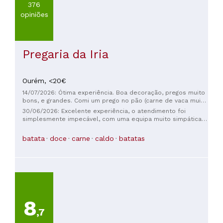
376
opiniões
Pregaria da Iria
Ourém,
<20€
14/07/2026: Ótima experiência. Boa decoração, pregos muito
bons, e grandes. Comi um prego no pão (carne de vaca muito
tenra, tal como o pão), preços ajustados. Nada a apontar.
30/06/2026: Excelente experiência, o atendimento foi
Recomendo.
simplesmente impecável, com uma equipa muito simpática,
atenciosa e sempre disponível, o que fez toda a diferença.
O prego em prato estava absolutamente delicioso: carne
batata
doce
carne
caldo
batatas
muito tenra, saborosa e confeccionada no ponto certo. O
sumo de melancia estava igualmente fantástico, muito
fresco, natural e perfeito para acompanhar a refeição. Sem
dúvida um restaurante que vale a pena visitar quando se
passa por Fátima. Recomendo vivamente!
8
,7