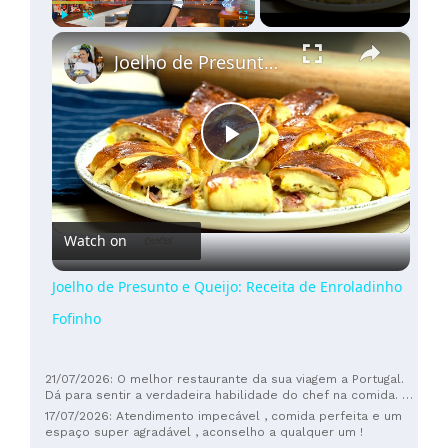
×
Play
Unmute
Fullscreen
Joelho de Presunto e Queijo: Receita de Enroladinho Fofinho
Play
Video
Watch on
Joelho de Presunto e Queijo: Receita de Enroladinho
Fofinho
21/07/2026: O melhor restaurante da sua viagem a Portugal.
Dá para sentir a verdadeira habilidade do chef na comida. É
de um nível completamente diferente do polvo e da carne
17/07/2026: Atendimento impecável , comida perfeita e um
comuns que se encontram noutros restaurantes. Os
espaço super agradável , aconselho a qualquer um !
ingredientes utilizados também são nitidamente superiores