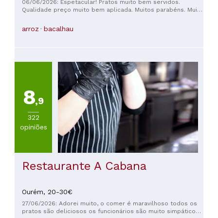
06/06/2026: Espetacular! Pratos muito bem servidos.
Qualidade preço muito bem aplicada. Muitos parabéns. Muito
simpáticos. Deixo a sugestão das bochechas, qualquer coisa
de ótimo. ✨
arroz
bacalhau
8
,9
322
opiniões
Restaurante A Cabana
Ourém,
20-30€
27/06/2026: Adorei muito, o comer é maravilhoso todos os
pratos são deliciosos os funcionários são muito simpáticos