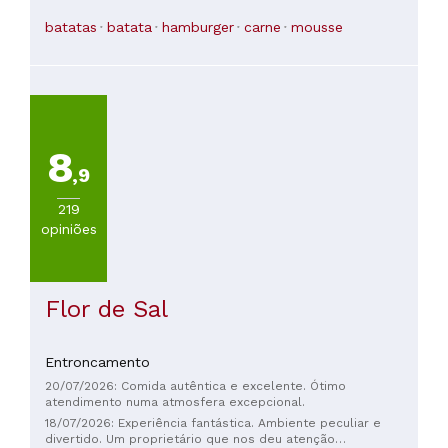
obrigatória para quem estiver passando por Fátima!!! Os
hambúrgueres e as batatas fritas, tanto as doces quanto as
batatas
batata
hamburger
carne
mousse
clássicas, são de comer e chorar por mais, a salada é
incrível, e os anéis de cebola e as asas de frango são
espetaculares, sem falar dos cheesecakes, que são
simplesmente sensacionais! Tudo isso em um ambiente
muito agradável com garçonetes atenciosas e profissionais!!!
Além disso, o serviço é incrivelmente rápido!!! O preço
também é excelente: €71,50 para 4 pessoas. Com certeza
voltarei!
8
,9
219
opiniões
Flor de Sal
Entroncamento
20/07/2026: Comida autêntica e excelente. Ótimo
atendimento numa atmosfera excepcional.
18/07/2026: Experiência fantástica. Ambiente peculiar e
divertido. Um proprietário que nos deu atenção