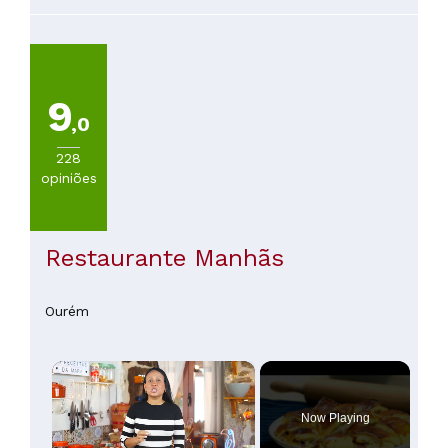
menos uma vez, está gastronomia.
30€
(
52
)
De
30
a
9
45€
,0
(
23
)
De
228
45
opiniões
a
60€
(
6
)
De
Restaurante Manhãs
60
a
100€
Ourém
(
2
)
Mais
de
×
100€
(
3
)
Now Playing