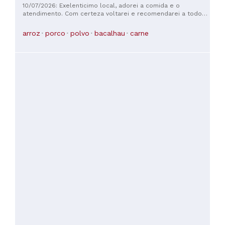
atenderam como se da família fôssemos. Retornaremos!
10/07/2026: Exelenticimo local, adorei a comida e o
atendimento. Com certeza voltarei e recomendarei a todos
que conheço
arroz
porco
polvo
bacalhau
carne