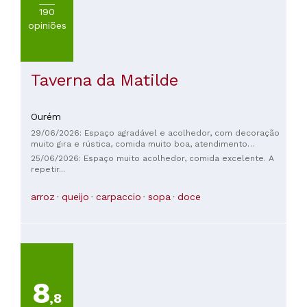
190
opiniões
Taverna da Matilde
Ourém
29/06/2026: Espaço agradável e acolhedor, com decoração
muito gira e rústica, comida muito boa, atendimento
simpático - recomendo - é uma bela experiência
25/06/2026: Espaço muito acolhedor, comida excelente. A
repetir...
arroz
queijo
carpaccio
sopa
doce
8
,8