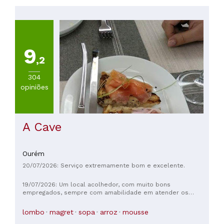
Portuguesa
(
151
)
Otras
cocinhas
(
98
)
9
Mediterraneo
,2
(
75
)
Italiana
304
(
22
)
opiniões
VER
TODAS
A Cave
PREÇOS
Ourém
Menos
20/07/2026: Serviço extremamente bom e excelente.
de
20€
19/07/2026: Um local acolhedor, com muito bons
(
125
)
empregados, sempre com amabilidade em atender os
De
pedidos ou o que os clientes possam querer, também são
20
muito prestáveis e preocupados em perguntar ao cliente.
lombo
magret
sopa
arroz
mousse
a
Recomendo este local para puderem experimentar ao