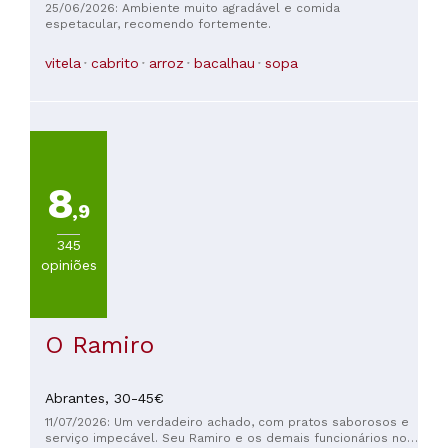
o local é muito sossegado e acolhedor sempre que vier a
25/06/2026: Ambiente muito agradável e comida
Fátima vou sempre almoçar no restaurante a Cabana.
espetacular, recomendo fortemente.
vitela
cabrito
arroz
bacalhau
sopa
8
,9
345
opiniões
O Ramiro
Abrantes,
30-45€
11/07/2026: Um verdadeiro achado, com pratos saborosos e
serviço impecável. Seu Ramiro e os demais funcionários nos