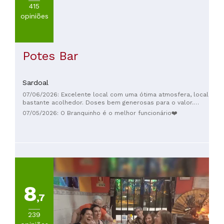
415
opiniões
Potes Bar
Sardoal
07/06/2026: Excelente local com uma ótima atmosfera, local
bastante acolhedor. Doses bem generosas para o valor.
Agradecimento especial à(s) atendedor(as) Mariana(as)!
07/05/2026: O Branquinho é o melhor funcionário❤️
8
,7
239