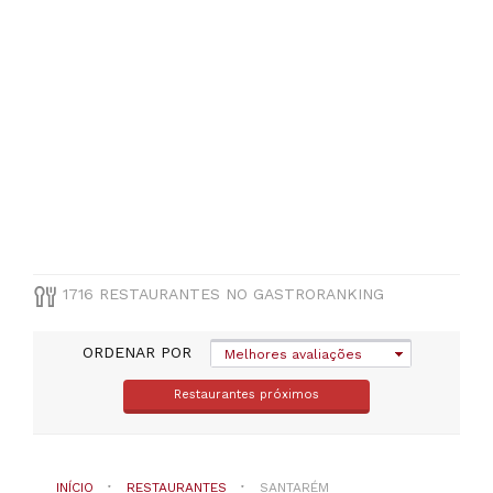
(
98
)
Rio
Maior
(
98
)
Almeirim
(
92
)
Cartaxo
(
81
)
Entroncamento
(
67
)
VER
TODAS
1716 RESTAURANTES NO GASTRORANKING
TIPO
ORDENAR POR
Melhores avaliações
DE
COZINHA
Restaurantes próximos
Outras
cocinhas
européias
(
191
)
INÍCIO
RESTAURANTES
SANTARÉM