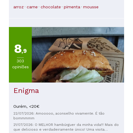
aos de outros lugares. Nenhuma das sobremesas é comum,
arroz
carne
chocolate
pimenta
mousse
e os brownies são imperdíveis. Quem confiou na minha
avaliação e experimentou foi o vencedor. Foi uma pena não
poder voltar a esse restaurante.
8
,9
303
opiniões
Enigma
Ourém,
<20€
22/07/2026: Amooooo, aconselho vivamente. É tão
bommmmm
21/07/2026: O MELHOR hambúrguer da minha vida!!! Mais do
que delicioso e verdadeiramente único! Uma visita