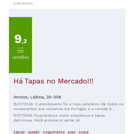
EUROPÉIAS
PREÇOS
Menos
de
20€
(
910
)
9
De
,2
20
212
a
opiniões
30€
(
544
)
De
30
Há Tapas no Mercado!!!
a
45€
(
270
)
Arroios,
Lisboa,
20-30€
De
15/07/2026: O atendimento foi o mais simpático de todos os
45
restaurantes que visitamos em Portugal, e a comida é
a
excelente, demonstrando claramente a paixão do
11/07/2026: Proprietários muito simpáticos e tapas
60€
proprietário!
deliciosas. Você precisa vir jantar lá!
(
90
)
De
tapas
queijo
cogumelos
pao
sopa