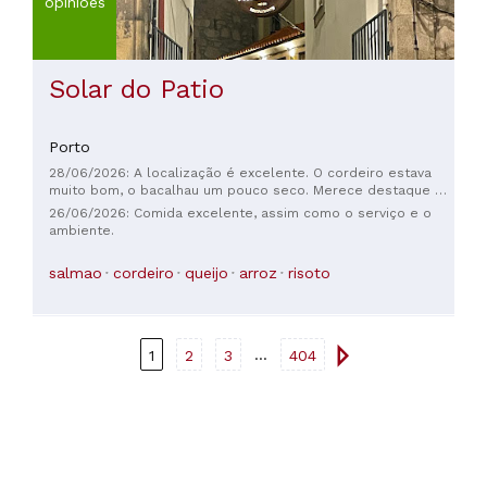
opiniões
Solar do Patio
Porto
28/06/2026: A localização é excelente. O cordeiro estava
muito bom, o bacalhau um pouco seco. Merece destaque o
garçom Marco, que foi muito atencioso e sempre atento a
26/06/2026: Comida excelente, assim como o serviço e o
tudo; porém, seu colega deixou a desejar em termos de
ambiente.
profissionalismo.
salmao
cordeiro
queijo
arroz
risoto
...
1
2
3
404