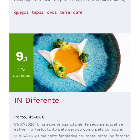
Uma combinação de sabores incrível, e não apenas os
hambúrgueres comuns. O ambiente é agradável e
queijos
tapas
ovos
terra
cafe
descontraído. O garçom é muito simpático. Os preços
também são ótimos.
9
,1
178
opiniões
IN Diferente
Porto,
45-60€
01/07/2026: Uma experiência altamente recomendável se
estiver no Porto, tanto pelo serviço como pela comida e
pelo ambiente do restaurante.
25/06/2026: Uma noite fantástica no Restaurante Indiferente.