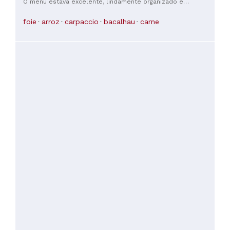
O menu estava excelente, lindamente organizado e
apresentado, o serviço foi brilhante e incrivelmente
acolhedor, e o ambiente era muito agradável. Uma visita
foie
arroz
carpaccio
bacalhau
carne
obrigatória quando estiver no Porto. Muito obrigada por esta
noite maravilhosa.