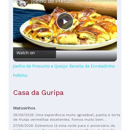
Joelho de Presunto e Queijo: Receita de Enroladinho Fofinho
Play
Video
Watch on
Joelho de Presunto e Queijo: Receita de Enroladinho
Fofinho
Casa da Guripa
Matosinhos
28/06/2026: Uma experiência muito agradável, paella e torta
de frutas vermelhas excelentes. Fomos muito bem
recebidos e o atendimento foi em francês. Muito obrigado
27/06/2026: Estivemos lá esta noite para o aniversário da
pela gentileza.