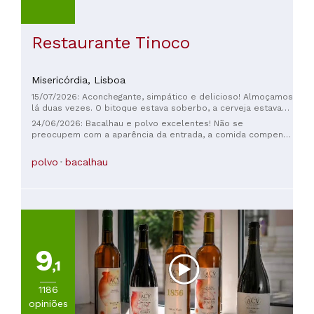
Restaurante Tinoco
Misericórdia,
Lisboa
15/07/2026: Aconchegante, simpático e delicioso! Almoçamos
lá duas vezes. O bitoque estava soberbo, a cerveja estava
gelada, as azeitonas e o queijo estavam saborosos, e o
24/06/2026: Bacalhau e polvo excelentes! Não se
serviço foi rápido e amigável. O fato de haver clientes
preocupem com a aparência da entrada, a comida compensa
habituais novamente na nossa segunda visita fala por si só. O
muito!
que mais se pode pedir?
polvo
bacalhau
9
,1
1186
opiniões