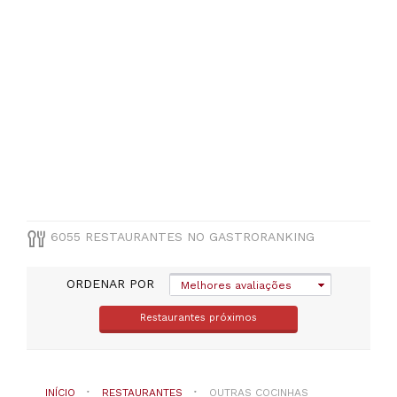
Santarém
(
191
)
VER
TODAS
MUNICÍPIO
Selecione
um
distrito
6055 RESTAURANTES NO GASTRORANKING
TIPO
DE
COZINHA
ORDENAR POR
Melhores avaliações
Restaurantes próximos
Outras
cocinhas
européias
INÍCIO
RESTAURANTES
OUTRAS COCINHAS