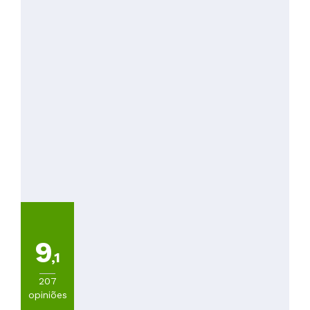
9
,1
207
opiniões