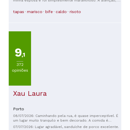
minha esposa e foi simplesmente maravilhoso. A atenção, a
simpatia, o ambiente e a comida foram todos de primeira
qualidade – cinco estrelas. Nunca tive uma noite melhor com
tapas
marisco
bife
caldo
risoto
a minha esposa num restaurante. Obrigado! Obrigada!
9
,1
372
opiniões
Xau Laura
Porto
08/07/2026: Caminhando pela rua, é quase imperceptível. É
um lugar muito tranquilo e bem decorado. A comida é
excelente. O atendimento é muito simpático. Os banheiros
07/07/2026: Lugar agradável, sanduíche de porco excelente.
são muito limpos. Ótimo custo-benefício.