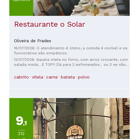
Restaurante o Solar
Oliveira de Frades
16/07/2026: O atendimento é ótimo, a comida é incrível e os
funcionários são simpáticos.
13/07/2026: Aquela vitela no forno, com arroz crocante, com
salada mista... É TOP!!! Dá para 2 esfomeados... ou 3 se não
forem glutões! 35€ para 2 pessoas, mas sem entradas e
sobremesas.
cabrito
vitela
carne
batata
polvo
9
,1
212