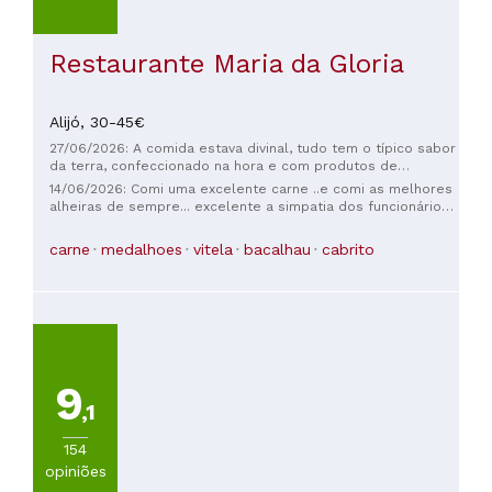
Restaurante Maria da Gloria
Alijó,
30-45€
27/06/2026: A comida estava divinal, tudo tem o típico sabor
da terra, confeccionado na hora e com produtos de
qualidade. O atendimento foi excelente, ligamos com
14/06/2026: Comi uma excelente carne ..e comi as melhores
antecedência para saber a que horas fechava a cozinha,
alheiras de sempre... excelente a simpatia dos funcionários
atenderam à primeira e indicaram que não seria problema
e do melhor saber em receber do sr.Fernando ... top
chegarmos apenas 10 minutos antes. Quando chegamos,
carne
medalhoes
vitela
bacalhau
cabrito
fomos muito bem recebidos, registaram o nosso pedido e
depois outro colega deu-nos dicas sobre os Miradouros do
local e também do Passadiço que abriu recentemente. Nada
a apontar, pontuei 5/5 mas daria facilmente 100/5!
9
,1
154
opiniões