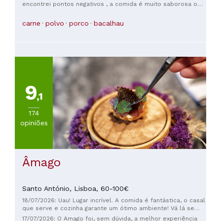
encontrei pontos negativos , a comida é muito saborosa o
hambiente e atendimento é muito agradável, o valor é justo
.... A melhor refeição que fiz em Évora!
carne
polvo
porco
bacalhau
9
,1
174
opiniões
Âmago
Santo António,
Lisboa,
60-100€
18/07/2026: Uau! Lugar incrível. A comida é fantástica, o casal
que serve e cozinha garante um ótimo ambiente! Vá lá se
puder!
17/07/2026: O Amago foi, sem dúvida, a melhor experiência