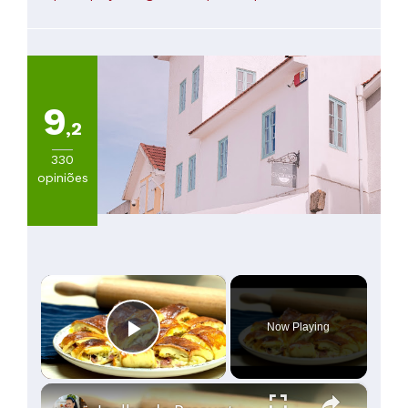
60
a
100€
(
43
)
Mais
de
9
100€
,2
(
28
)
330
opiniões
×
Now Playing
Play Video
×