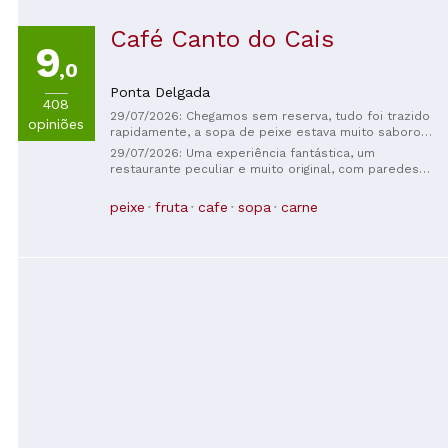
Mas esteja preparado para enfrentar fila, pois este
lugar é muito popular. Esta é uma experiência que
Café Canto do Cais
valeu muito a pena dirigir desde Lagos para
9
experimentar.
,0
Ponta Delgada
408
29/07/2026: Chegamos sem reserva, tudo foi trazido
opiniões
rapidamente, a sopa de peixe estava muito saborosa
e pedimos o peixe do dia.
29/07/2026: Uma experiência fantástica, um
restaurante peculiar e muito original, com paredes
repletas de assinaturas, o que o torna um lugar
encantador.
peixe
fruta
cafe
sopa
carne