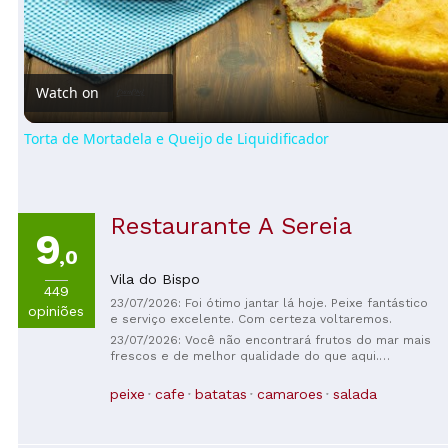
Video
Watch on
Torta de Mortadela e Queijo de Liquidificador
Restaurante A Sereia
9
,0
Vila do Bispo
449
23/07/2026: Foi ótimo jantar lá hoje. Peixe fantástico
opiniões
e serviço excelente. Com certeza voltaremos.
23/07/2026: Você não encontrará frutos do mar mais
frescos e de melhor qualidade do que aqui.
Localizado no segundo andar, acima de um mercado
de peixes, o peixe vem direto do barco para o
peixe
cafe
batatas
camaroes
salada
balcão de frutos do mar, onde você escolhe o que
deseja que cozinhem ou grelhem para você. Para
completar, a equipe é super simpática e prestativa.