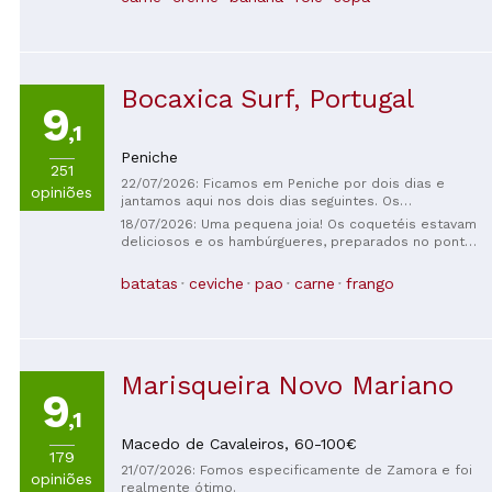
Bocaxica Surf, Portugal
9
,1
Peniche
251
22/07/2026: Ficamos em Peniche por dois dias e
opiniões
jantamos aqui nos dois dias seguintes. Os
hambúrgueres são fenomenais, provavelmente os
18/07/2026: Uma pequena joia! Os coquetéis estavam
melhores que comi nos últimos anos. As saladas
deliciosos e os hambúrgueres, preparados no ponto
também são muito boas. Experimentamos as
perfeito. Eu poderia ter comido outro hambúrguer,
empanadas e estavam deliciosas; infelizmente, não
mas optei por uma sobremesa caseira, que finalizou
batatas
ceviche
pao
carne
frango
estavam disponíveis no dia seguinte, pois tudo é
a refeição com perfeição.
feito na hora.
Marisqueira Novo Mariano
9
,1
Macedo de Cavaleiros,
60-100€
179
21/07/2026: Fomos especificamente de Zamora e foi
opiniões
realmente ótimo.