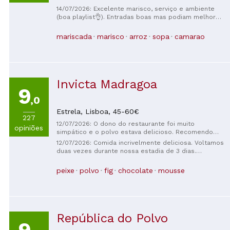
14/07/2026: Excelente marisco, serviço e ambiente
(boa playlist👌). Entradas boas mas podiam melhorar
nessa parte para o preço que cobram. Sobremesa
muito boa. Paga-se mais por comer a lá carte claro
mariscada
marisco
arroz
sopa
camarao
mas pode-se escolher o tipo de marisco que já se
sabe que vai gostar, para conseguir comer tudo, que
para mim é importante minimizar o desperdício.
Invicta Madragoa
9
,0
Estrela,
Lisboa,
45-60€
227
12/07/2026: O dono do restaurante foi muito
opiniões
simpático e o polvo estava delicioso. Recomendo
vivamente a morcela; tem um sabor único! O aroma
12/07/2026: Comida incrivelmente deliciosa. Voltamos
da morcela, a doçura do mel e um toque de cominho
duas vezes durante nossa estadia de 3 dias.
— é incrível!
Recomendo muito este lugar especial. O serviço foi
incrível. A qualidade e a variedade da comida eram
peixe
polvo
fig
chocolate
mousse
maravilhosas. Ótima localização.
República do Polvo