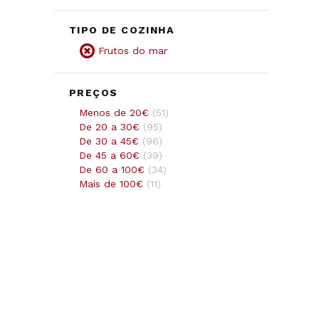
TIPO DE COZINHA
Frutos do mar
PREÇOS
Menos de 20€
(
51
)
De 20 a 30€
(
95
)
De 30 a 45€
(
96
)
De 45 a 60€
(
39
)
De 60 a 100€
(
34
)
Mais de 100€
(
11
)