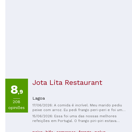
Jota Lita Restaurant
8
,9
Lagoa
208
17/06/2026: A comida é incrível. Meu marido pediu
opiniões
peixe com arroz. Eu pedi frango peri-peri e foi um
dos melhores que já comi. Comida maravilhosa!
15/06/2026: Essa foi uma das nossas melhores
refeições em Portugal. O frango piri-piri estava
exatamente como eu esperava e a carne portuguesa
estava muito macia e saborosa. O atendimento foi