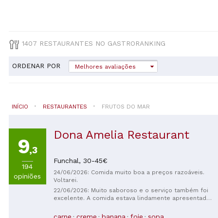
1407 RESTAURANTES NO GASTRORANKING
ORDENAR POR
Melhores avaliações
INÍCIO
RESTAURANTES
FRUTOS DO MAR
Dona Amelia Restaurant
9
,3
Funchal,
30-45€
194
24/06/2026: Comida muito boa a preços razoáveis.
opiniões
Voltarei.
22/06/2026: Muito saboroso e o serviço também foi
excelente. A comida estava lindamente apresentada.
Voltaria com prazer.
carne
creme
banana
foie
sopa