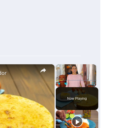
×
×
dor
Play
Unmute
Fullscreen
Now Playing