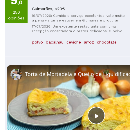
9
,0
Guimarães,
<20€
250
19/07/2026: Comida e serviço excelentes, vale muito
opiniões
a pena visitar se estiver em Giumares e procurar
comida e experiência locais.
17/07/2026: Um excelente restaurante com uma
recepção encantadora e pratos delicados. O polvo é
cozido na perfeição. Uma visita obrigatória em
Guimarães. Quem não come frutos do mar terá
polvo
bacalhau
ceviche
arroz
chocolate
outras opções.
Torta de Mortadela e Queijo de Liquidifica
Play