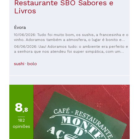
Restaurante SBO Sabores e
Livros
Évora
10/06/2026: Tudo foi muito bom, os sushis, a francesinha e o
vinho. Adoramos também a atmosfera, o lugar é bonito e
acolhedor. Ps: a francesinha merecia ser acompanhada com
06/06/2026: Uau! Adoramos tudo: o ambiente era perfeito e
batatas fritas caseiras.
a senhora que nos atendeu foi super simpática, com um
toque de humor e muita elegância. E a comida... o sushi e o
vinho estavam impecáveis! Um momento romântico perfeito.
sushi
bolo
Nota 10! 👌🏼
8
,8
182
opiniões