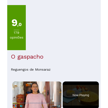
(
72
)
De
20
a
9
30€
,0
(
42
)
De
179
30
opiniões
a
45€
(
22
)
De
O gaspacho
45
a
60€
Reguengos de Monsaraz
(
5
)
De
×
60
a
100€
Now Playing
(
1
)
Mais
de