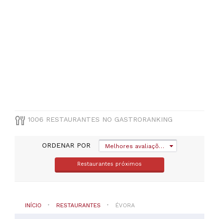
Vendas
Novas
(
69
)
Borba
(
42
)
Arraiolos
(
37
)
Vila
Viçosa
(
37
)
Portel
(
33
)
1006 RESTAURANTES NO GASTRORANKING
Redondo
(
32
)
ORDENAR POR
Melhores avaliações
VER
TODAS
Restaurantes próximos
TIPO
DE
INÍCIO
RESTAURANTES
ÉVORA
COZINHA