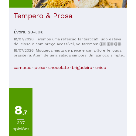
Tempero & Prosa
Évora,
20-30€
18/07/2026: Tivemos uma refeição fantástica!! Tudo estava
delicioso e com preço acessível, voltaremos! 👏🏼👏🏼👏🏼
👏🏼
18/07/2026: Moqueca mista de peixe e camarão e feijoada
brasileira. Além de uma salada simples. Um almoço simples
e agradável para nós três. Os pratos principais são grandes,
então dividimos. A feijoada é salgada e substanciosa.
camarao
peixe
chocolate
brigadeiro
unico
8
,7
307
opiniões