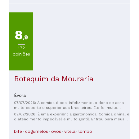
8
,9
172
opiniões
Botequim da Mouraria
Évora
07/07/2026: A comida é boa. Infelizmente, o dono se acha
muito esperto e superior aos brasileiros. Ele foi muito
grosseiro comigo por causa do meu sotaque; me tratou
02/07/2026: É uma experiência gastonomica! Comida divinal e
como se eu fosse burro.
o atendimento impecável e muito gentil. Entrou para meus
lugares prediletos em Portugal e Évora. Imperdível.
bife
cogumelos
ovos
vitela
lombo