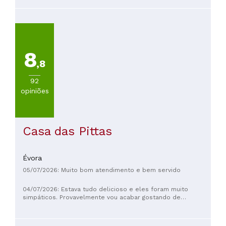
bifana, cuja carne estava verdadeiramente memorável. Os
preços são extremamente razoáveis ​​para a qualidade da
experiência. Obrigado!
8
,8
92
opiniões
Casa das Pittas
Évora
05/07/2026: Muito bom atendimento e bem servido
04/07/2026: Estava tudo delicioso e eles foram muito
simpáticos. Provavelmente vou acabar gostando de
coentro...