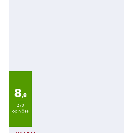
8
,8
273
opiniões