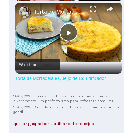
×
100€
Play
Unmute
Fullscreen
Torta de Mortadela e Queijo de Liquidificador
(
2
)
Play
Video
Watch on
Torta de Mortadela e Queijo de Liquidificador
14/07/2026: Fomos recebidos com extrema simpatia e
divertimento! Um perfeito sítio para refrescar com uma
cerveja bem fresca!
13/07/2026: Comida incrivelmente boa e um anfitrião muito
gentil.
queijo
gaspacho
tortilha
cafe
queijos