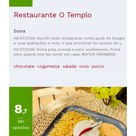
Restaurante O Templo
Évora
06/07/2026: Escolhi este restaurante coma ajuda do Google
e suas avaliações e nota. O que encontrei foi oposto de uma
experiência gastronômica. Um espaço minúsculo, sem
05/07/2026: Prima pela comida e pelo acolhimento. Prima
estrutura de atendimento e com serviço instável
pelo quanto nos faz sentir em casa. MUITOS PARABÉNS!
(recepcionada por uma atendente grossa e mal educada).
Trata-se de um risco enorme para a experiência de qualquer
chocolate
cogumelos
salada
ovos
porco
cliente. Um salão com apenas 4 mesas, muito escuro, numa
espécie de porão. Ainda bem que não havia lugares,
encontrei a poucos metros deste estabelecimento um
restaurante completamente diferente e dentro das minhas
expectativas, tanto de atendimento, quanto de estrutura.
8
,7
481
opiniões