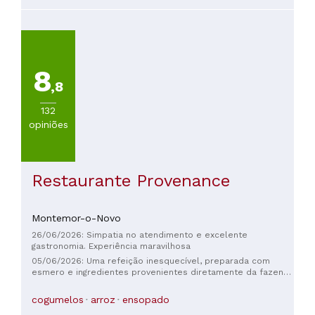
8
,8
132
opiniões
Restaurante Provenance
Montemor-o-Novo
26/06/2026: Simpatia no atendimento e excelente
gastronomia. Experiência maravilhosa
05/06/2026: Uma refeição inesquecível, preparada com
esmero e ingredientes provenientes diretamente da fazenda
Gandum ou dos arredores. A atenção aos detalhes na
apresentação, a qualidade dos molhos, a sutileza dos
cogumelos
arroz
ensopado
sabores: tudo estava perfeito. Destaque especial para a