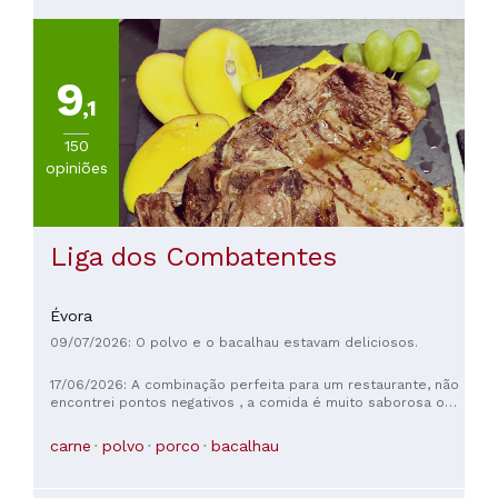
Outras
cocinhas
européias
(
146
)
9
Portuguesa
,1
(
114
)
Mediterraneo
150
(
79
)
opiniões
Otras
cocinhas
(
50
)
Italiana
Liga dos Combatentes
(
12
)
Évora
VER
TODAS
09/07/2026: O polvo e o bacalhau estavam deliciosos.
17/06/2026: A combinação perfeita para um restaurante, não
encontrei pontos negativos , a comida é muito saborosa o
PREÇOS
hambiente e atendimento é muito agradável, o valor é justo
Menos
.... A melhor refeição que fiz em Évora!
carne
polvo
porco
bacalhau
de
20€