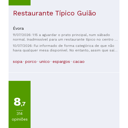
Restaurante Típico Guião
Évora
11/07/2026: 1:15 a aguardar o prato principal, num sábado
normal. Inadmissível para um restaurante típico no centro de
Évora, e tão reconhecido.
10/07/2026: Fui informado de forma categórica de que não
havia qualquer mesa disponível. No entanto, assim que saí
do restaurante, um casal que também estava sem reserva
perguntou se havia mesa para duas pessoas e foi
sopa
porco
unico
espargos
cacao
imediatamente acomodado. O problema não foi a falta de
mesa, mas a evidente falta de honestidade e transparência
no atendimento. A forma como a situação foi conduzida
revelou tratamento desigual, deixando uma impressão
extremamente negativa sobre o profissionalismo e o
respeito ao cliente. A comida é apenas razoável e os
preços são elevados para o que é servido.
8
,7
314
opiniões