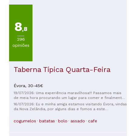
8
,8
296
opiniões
Taberna Típica Quarta-Feira
Évora,
30-45€
19/07/2026: Uma experiência maravilhosa!!! Passamos mais
de meia hora procurando um lugar para comer e finalmente
encontramos a Taberna. Quando entramos para perguntar se
16/07/2026: Eu e minha amiga estamos visitando Évora, vindas
havia lugar, o garçom nos disse que, por sorte, havia uma
da Nova Zelândia, por alguns dias e fomos a este
mesa disponível. Mas antes de entrarmos, ele teve que
restaurante numa sexta-feira à noite. Recebemos a
explicar como funcionava. Não podíamos escolher a comida,
recomendação de alguém e fomos aconselhadas a reservar
cogumelos
batatas
bolo
assado
cafe
apenas as bebidas. Então foi o que fizemos... pedimos água
com antecedência – ainda bem que seguimos o conselho! A
e duas cervejas e esperamos pela refeição surpresa.
comida, o ambiente e o serviço foram incríveis. O menu
Espetacular! Uma espécie de menu degustação de tapas
muda diariamente e é um menu degustação, então você não