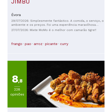
JIMBU
Évora
29/07/2026: Simplesmente fantástico. A comida, o serviço, o
ambiente e os preços. Foi uma experiência maravilhosa
saborear uma comida tão deliciosa. Obrigado pela noite
27/07/2026: Mixte MoMo é o melhor com camarão tigre!!
encantadora. Saudações da Suíça.
frango
pao
arroz
picante
curry
8
,8
228
opiniões