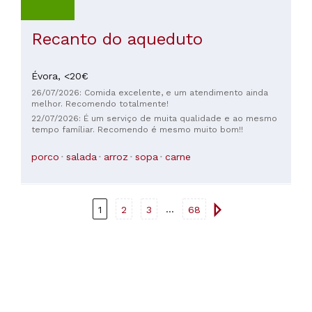
Recanto do aqueduto
Évora,
<20€
26/07/2026: Comida excelente, e um atendimento ainda
melhor. Recomendo totalmente!
22/07/2026: É um serviço de muita qualidade e ao mesmo
tempo famíliar. Recomendo é mesmo muito bom!!
porco
salada
arroz
sopa
carne
...
1
2
3
68