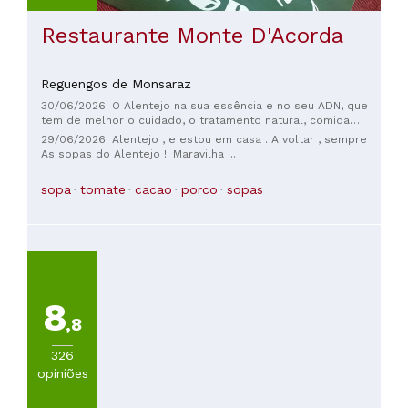
Restaurante Monte D'Acorda
Reguengos de Monsaraz
30/06/2026: O Alentejo na sua essência e no seu ADN, que
tem de melhor o cuidado, o tratamento natural, comida
típica saborosa e ambiente colhedor. Provei a Sopa de
29/06/2026: Alentejo , e estou em casa . A voltar , sempre .
Cação e a Sopa de Tomate, as duas ótimas em contraste. De
As sopas do Alentejo !! Maravilha ...
sobremesa provei o Bolo de Amêndoa e Chila, que não achei
extraordinária, talvez porque também não seja grande
sopa
tomate
cacao
porco
sopas
amante de Chila, mas quis algo diferente e calhou mal. Senti
a falta de uma Encharcada, de uma Sericaia ou outra
sobremesa conventual para gulosos. Mas de resto tu ótimo,
mais ainda com a vitória do Benfica sobre o Sporting na final
de Futsal que decidiu o campeão de 25/26.
8
,8
326
opiniões