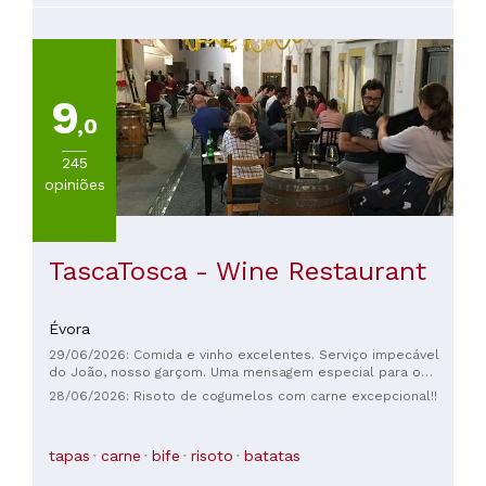
9
,0
245
opiniões
TascaTosca - Wine Restaurant
Évora
29/06/2026: Comida e vinho excelentes. Serviço impecável
do João, nosso garçom. Uma mensagem especial para o
João: obrigado pela recomendação de pararmos em Óbidos,
28/06/2026: Risoto de cogumelos com carne excepcional!!
uma cidadezinha encantadora que vale a pena conhecer. Até
mais, amigo! Julie e Sylvain
tapas
carne
bife
risoto
batatas