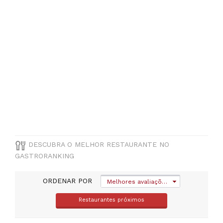
FREGUESIA
Arroios
TIPO
DE
COZINHA
Coreana
PREÇOS
DESCUBRA O MELHOR RESTAURANTE NO
GASTRORANKING
ORDENAR POR
Melhores avaliações
Restaurantes próximos