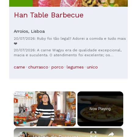
Han Table Barbecue
Arroios,
Lisboa
20/07/2026: Ruby foi tão legal!! Adorei a comida e tudo mais
❤️
20/07/2026: A carne Wagyu era de qualidade excepcional,
macia e suculenta. O atendimento foi excelente; os
funcionários ajudaram a grelhar a carne, e o preparo ficou
perfeito. O bibimbap estava especialmente delicioso, com
carne
churrasco
porco
legumes
unico
um sabor muito autêntico. O proprietário também foi
incrivelmente simpático, acolhedor e amigável. No geral, uma
experiência gastronômica muito satisfatória; altamente
recomendada! 👍🥩🔥😊
×
Now Playing
×
Play
Unmute
Fullscreen
Joelho de Presunto e Queijo: Receita de Enroladinho Fofinho