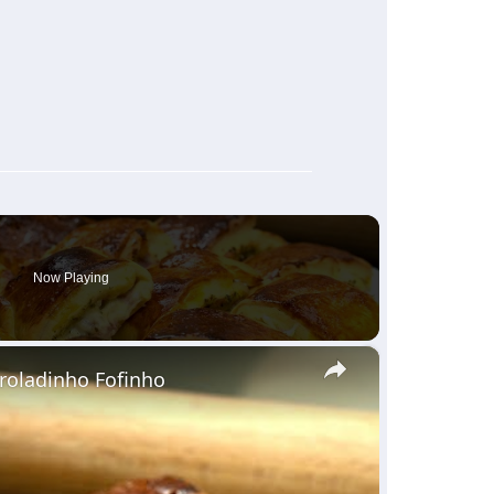
Now Playing
×
nroladinho Fofinho