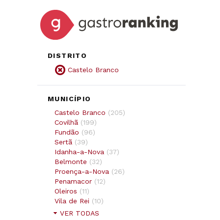
DISTRITO
Castelo Branco
MUNICÍPIO
Castelo Branco
(
205
)
Covilhã
(
199
)
Fundão
(
96
)
Sertã
(
39
)
Idanha-a-Nova
(
37
)
Belmonte
(
32
)
Proença-a-Nova
(
26
)
Penamacor
(
12
)
Oleiros
(
11
)
Vila de Rei
(
10
)
VER TODAS