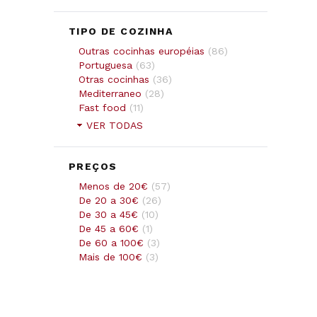
TIPO DE COZINHA
Outras cocinhas européias
(
86
)
Portuguesa
(
63
)
Otras cocinhas
(
36
)
Mediterraneo
(
28
)
Fast food
(
11
)
VER TODAS
PREÇOS
Menos de 20€
(
57
)
De 20 a 30€
(
26
)
De 30 a 45€
(
10
)
De 45 a 60€
(
1
)
De 60 a 100€
(
3
)
Mais de 100€
(
3
)