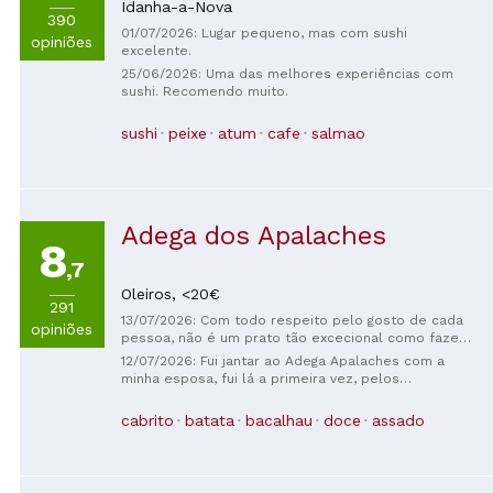
Idanha-a-Nova
390
01/07/2026: Lugar pequeno, mas com sushi
opiniões
excelente.
25/06/2026: Uma das melhores experiências com
sushi. Recomendo muito.
sushi
peixe
atum
cafe
salmao
Adega dos Apalaches
8
,7
Oleiros,
<20€
291
13/07/2026: Com todo respeito pelo gosto de cada
opiniões
pessoa, não é um prato tão excecional como fazem
parecer, mas com toda a certeza não é um prato
12/07/2026: Fui jantar ao Adega Apalaches com a
que valha 32,5€ por pessoa, e com bebidas à parte,
minha esposa, fui lá a primeira vez, pelos
não merece repetição.
comentários que vi no Google, mas posso dizer que
a experiência foi muito negativa, pois nada estava
cabrito
batata
bacalhau
doce
assado
bom no meu ver! Cabrito estava recequido, os rojões
foram mandados para trás, pois as batatas fritas
estavam recequidas, notavase bem que eram do
almoço! Não voltarei mais ao Adega !