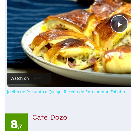
Pl
Vi
Watch on
Joelho de Presunto e Queijo: Receita de Enroladinho Fofinho
Cafe Dozo
8
,7