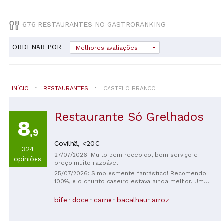
676 RESTAURANTES NO GASTRORANKING
ORDENAR POR
Melhores avaliações
INÍCIO
RESTAURANTES
CASTELO BRANCO
Restaurante Só Grelhados
8
,9
Covilhã,
<20€
324
27/07/2026: Muito bem recebido, bom serviço e
opiniões
preço muito razoável!
25/07/2026: Simplesmente fantástico! Recomendo
100%, e o churito caseiro estava ainda melhor. Um
verdadeiro prazer, voltaremos de Salamanca!
bife
doce
carne
bacalhau
arroz