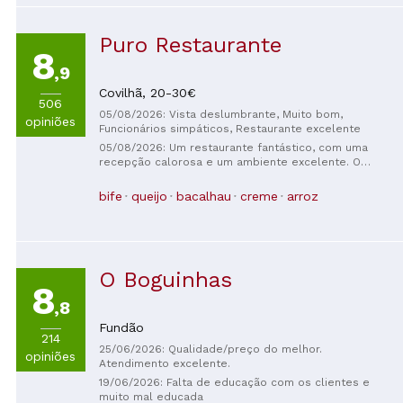
Puro Restaurante
8
,9
Covilhã,
20-30€
506
05/08/2026: Vista deslumbrante, Muito bom,
opiniões
Funcionários simpáticos, Restaurante excelente
05/08/2026: Um restaurante fantástico, com uma
recepção calorosa e um ambiente excelente. O
restaurante é lindo e a vista é magnífica! Os garçons
são muito simpáticos. A comida é deliciosa, tanto os
bife
queijo
bacalhau
creme
arroz
pratos principais quanto as sobremesas. Muito
obrigado!
O Boguinhas
8
,8
Fundão
214
25/06/2026: Qualidade/preço do melhor.
opiniões
Atendimento excelente.
19/06/2026: Falta de educação com os clientes e
muito mal educada