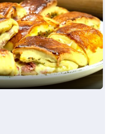
ay
deo