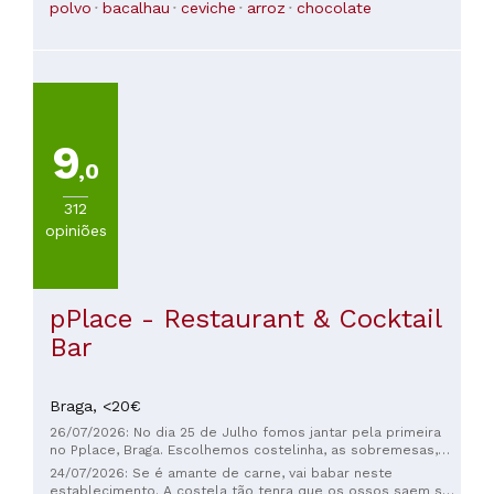
polvo
bacalhau
ceviche
arroz
chocolate
9
,0
312
opiniões
pPlace - Restaurant & Cocktail
Bar
Braga,
<20€
26/07/2026: No dia 25 de Julho fomos jantar pela primeira
no Pplace, Braga. Escolhemos costelinha, as sobremesas,
essas provamos todas e decidimos qual gostávamos mais. A
24/07/2026: Se é amante de carne, vai babar neste
comida estava otima A carne excelente, no ponto. O
establecimento. A costela tão tenra que os ossos saem só