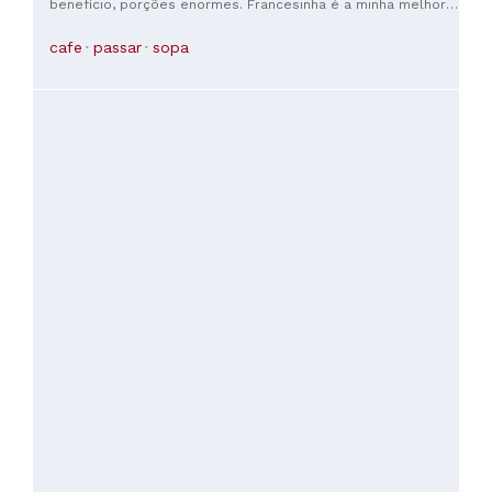
benefício, porções enormes. Francesinha é a minha melhor
Caminho. Obrigada por essa experiência maravilhosa. Buen
recomendação, experimente!
Camino! 🥾🇵🇹
cafe
passar
sopa