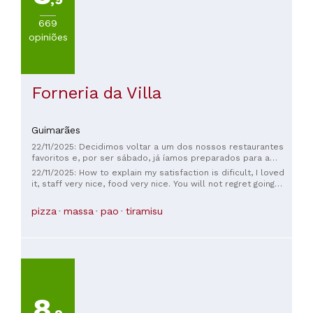
669
opiniões
Forneria da Villa
Guimarães
22/11/2025: Decidimos voltar a um dos nossos restaurantes
favoritos e, por ser sábado, já íamos preparados para a
espera. Chegámos por volta das 19h50 e o restaurante
22/11/2025: How to explain my satisfaction is dificult, I loved
estava completamente cheio. Fomos colocados na lista de
it, staff very nice, food very nice. You will not regret going
espera e, para nossa surpresa, em apenas 25 minutos
here. Adorei vir aqui, o atendimento 5 estrelas, as nossas
ligaram-nos para ocupar a mesa. O atendimento foi
escolhas estavam todos óptimas. Recomendo sem dúvida.
pizza
massa
pao
tiramisu
impecável, como sempre, e a comida simplesmente
Obrigado pelo vosso atendimento e qualidade.
maravilhosa — fez-me reviver o último verão que passei em
Itália 🥰. Recomendo especialmente a cheesecake de
pistácio: é divinal, verdadeiramente de outro mundo! ☺️
8