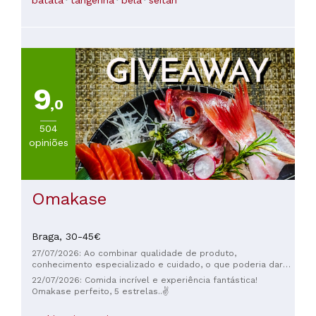
batata
tangerina
bela
seitan
garçom, Santiago, um profissional excepcional e muito
atencioso. Existem poucos como ele hoje em dia; ele vale
ouro. Tudo estava espetacular: o lugar, o serviço, a comida.
Se você é vegano, precisa absolutamente vir.
9
,0
504
opiniões
Omakase
Braga,
30-45€
27/07/2026: Ao combinar qualidade de produto,
conhecimento especializado e cuidado, o que poderia dar
errado? Um item indispensável em roupas íntimas.
22/07/2026: Comida incrível e experiência fantástica!
Omakase perfeito, 5 estrelas..✌️