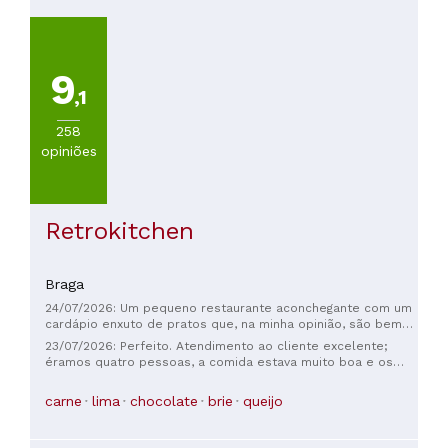
COZINHA
Outras
cocinhas
9
européias
,1
(
400
)
Portuguesa
258
(
237
)
opiniões
Otras
cocinhas
(
216
)
Mediterraneo
Retrokitchen
(
101
)
Italiana
(
54
)
Braga
24/07/2026: Um pequeno restaurante aconchegante com um
cardápio enxuto de pratos que, na minha opinião, são bem
VER
elaborados, temperados e simplesmente deliciosos. O
TODAS
23/07/2026: Perfeito. Atendimento ao cliente excelente;
anfitrião explica cada prato antes de fazermos o pedido.
éramos quatro pessoas, a comida estava muito boa e os
Gostei especialmente do peixe ao molho vermelho e do
preços eram razoáveis. Se eu tivesse que apontar algo
peito de pato com arroz de cogumelos.
negativo, diria que o lugar ficou pequeno demais.
carne
lima
chocolate
brie
queijo
PREÇOS
Menos