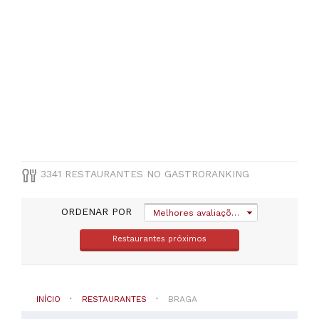
(
249
)
Fafe
(
141
)
Vila
Verde
(
114
)
Vizela
(
104
)
Póvoa
de
Lanhoso
(
89
)
3341 RESTAURANTES NO GASTRORANKING
Terras
de
Bouro
ORDENAR POR
Melhores avaliações
(
76
)
Restaurantes próximos
VER
TODAS
INÍCIO
RESTAURANTES
BRAGA
TIPO
DE