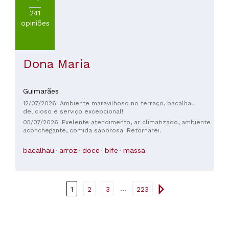
241
opiniões
Dona Maria
Guimarães
12/07/2026: Ambiente maravilhoso no terraço, bacalhau
delicioso e serviço excepcional!
05/07/2026: Exelente atendimento, ar climatizado, ambiente
aconchegante, comida saborosa. Retornarei.
bacalhau
arroz
doce
bife
massa
...
1
2
3
223