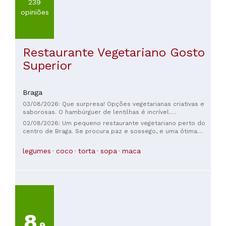
239
opiniões
Restaurante Vegetariano Gosto
Superior
Braga
03/08/2026: Que surpresa! Opções vegetarianas criativas e
saborosas. O hambúrguer de lentilhas é incrível.
Atendimento 5 estrelas.
02/08/2026: Um pequeno restaurante vegetariano perto do
centro de Braga. Se procura paz e sossego, e uma ótima
refeição servida com eficiência, este é o lugar certo. Não
consigo encontrar nenhum defeito; a comida é sempre
legumes
coco
torta
sopa
maca
diferente, com sabores excepcionais e opções para todos
os gostos. Finalmente experimentei a francesinha! E o bolo
de chocolate... delicioso! Os funcionários também foram
super atenciosos; aliás, obrigada à Barbara pela sua
gentileza! :) Diria que tudo foi excelente :)
8
,9