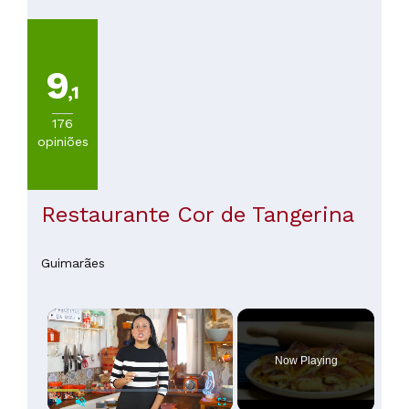
de
20€
(
216
)
De
9
20
,1
a
30€
176
(
137
)
opiniões
De
30
a
45€
Restaurante Cor de Tangerina
(
69
)
De
45
Guimarães
a
60€
×
(
21
)
De
60
Now Playing
a
100€
(
12
)