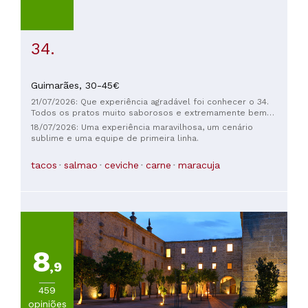
34.
Guimarães,
30-45€
21/07/2026: Que experiência agradável foi conhecer o 34.
Todos os pratos muito saborosos e extremamente bem
executados. Recebemos um atendimento maravilhoso de
18/07/2026: Uma experiência maravilhosa, um cenário
toda a equipe mas principalmente da maravilhosa Hari que
sublime e uma equipe de primeira linha.
ficou responsável por nossa mesa. Amamos conhecer o
lugar e sem dúvida alguma, voltaremos mais vezes.
tacos
salmao
ceviche
carne
maracuja
8
,9
459
opiniões