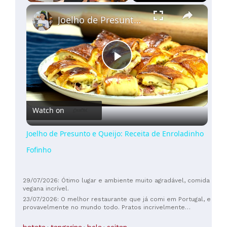
×
Mais
Play
Unmute
Fullscreen
Joelho de Presunto e Queijo: Receita de Enroladinho Fofinho
de
100€
(
4
)
Play
Video
Watch on
Joelho de Presunto e Queijo: Receita de Enroladinho
Fofinho
29/07/2026: Ótimo lugar e ambiente muito agradável, comida
vegana incrível.
23/07/2026: O melhor restaurante que já comi em Portugal, e
provavelmente no mundo todo. Pratos incrivelmente
elaborados. A batata, especialidade da casa, é divina.
Derrete na boca. Um enorme agradecimento ao nosso