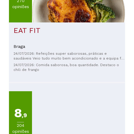
obrigatória, seja para almoçar, jantar, fazer um lanche, tomar
270
um café ou saborear uma deliciosa torta. Muito obrigado
opiniões
pela excelente experiência! Voltaremos em breve.
EAT FIT
Braga
24/07/2026: Refeições super saborosas, práticas e
saudáveis Veio tudo muito bem acondicionado e a equipa foi
muito atenciosa para com o cliente; a repetir, sem dúvida
24/07/2026: Comida saborosa, boa quantidade. Destaco o
chili de frango
8
,9
204
opiniões