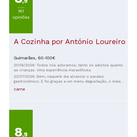
,9
161
opiniões
A Cozinha por António Loureiro
Guimarães,
60-100€
01/08/2026: Todos nós adoramos, tanto os adultos quanto
as crianças. Uma experiência maravilhosa.
23/07/2026: Bem, naquele dia alcancei o paraíso
gastronômico. E foi graças a um menu degustação, o mais
curto. Lugar muito acolhedor e limpo, serviço excelente. A
carne
comida estava soberba, um equilíbrio perfeito entre os
pratos; as texturas e os sabores elevam a experiência
gastronômica. Os pratos de peixe estavam sublimes. Boa
carta de vinhos portugueses. 100% recomendado.
8
,9