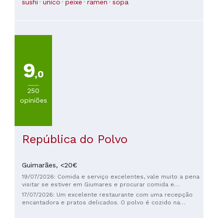
sushi
unico
peixe
ramen
sopa
9
,0
250
opiniões
República do Polvo
Guimarães,
<20€
19/07/2026: Comida e serviço excelentes, vale muito a pena
visitar se estiver em Giumares e procurar comida e
experiência locais.
17/07/2026: Um excelente restaurante com uma recepção
encantadora e pratos delicados. O polvo é cozido na
perfeição. Uma visita obrigatória em Guimarães. Quem não
come frutos do mar terá outras opções.