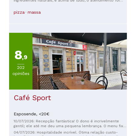
ingredientes naturais, e acima de tudo, o atendimento foi
muito simpático. Recomendo!
pizza
massa
8
,9
202
opiniões
Café Sport
Esposende,
<20€
10/07/2026: Recepção fantástica! O dono é incrivelmente
gentil; ele até me deu uma pequena lembrança. O menu fixo
por €11 incluía sopa, prato principal e bebida: simples,
04/07/2026: Hospitalidade incrível. Ótima relação custo-
generoso e delicioso. Um ótimo lugar para peregrinos do