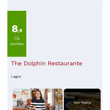
em breve! Kanimambo <3
8
,9
176
opiniões
The Dolphin Restaurante
Lagos
×
Now Playing