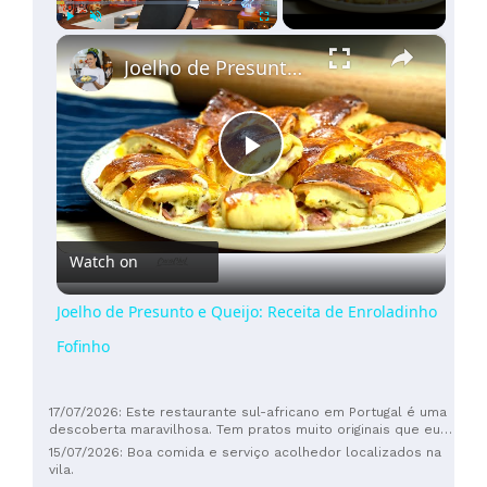
×
Play
Unmute
Fullscreen
Joelho de Presunto e Queijo: Receita de Enroladinho Fofinho
Play
Video
Watch on
Joelho de Presunto e Queijo: Receita de Enroladinho
Fofinho
17/07/2026: Este restaurante sul-africano em Portugal é uma
descoberta maravilhosa. Tem pratos muito originais que eu e
meu parceiro nunca tínhamos experimentado. Adorei o
15/07/2026: Boa comida e serviço acolhedor localizados na
carpaccio de avestruz e o filé de antílope. O restaurante
vila.
tem uma decoração meticulosamente elaborada, inspirada