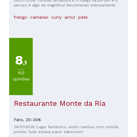
08/07/2026: Comida fantástica e o frango há piri piri e o
serviço é algo de magnífico! Recomendo intensamente
frango
camarao
curry
arroz
pate
8
,1
102
opiniões
Restaurante Monte da Ria
Faro,
20-30€
24/07/2026: Lugar fantástico, estilo cantina, com comida
pronta. Tudo estava super saboroso!!