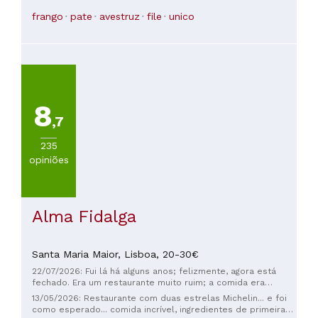
na África do Sul. O preço é justo para a comida exótica.
frango
pate
avestruz
file
unico
8
,7
235
opiniões
Alma Fidalga
Santa Maria Maior,
Lisboa,
20-30€
22/07/2026: Fui lá há alguns anos; felizmente, agora está
fechado. Era um restaurante muito ruim; a comida era
extremamente salgada.
13/05/2026: Restaurante com duas estrelas Michelin... e foi
como esperado... comida incrível, ingredientes de primeira