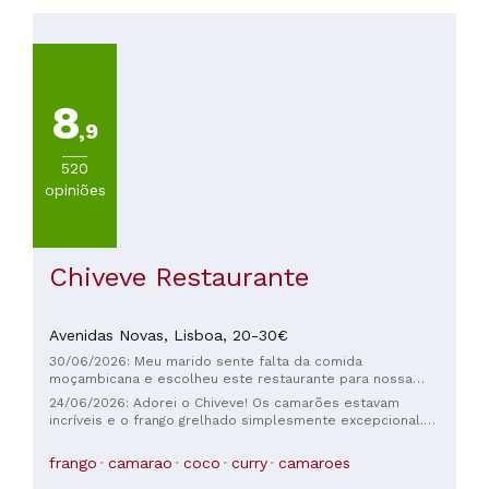
Menos
de
20€
(
13
)
De
8
20
,9
a
30€
520
(
7
)
opiniões
De
30
a
45€
Chiveve Restaurante
(
1
)
Avenidas Novas,
Lisboa,
20-30€
30/06/2026: Meu marido sente falta da comida
moçambicana e escolheu este restaurante para nossa
família de seis pessoas. A comida estava excelente, todos
24/06/2026: Adorei o Chiveve! Os camarões estavam
nós adoramos o frango, o camarão, os caril e,
incríveis e o frango grelhado simplesmente excepcional.
principalmente, a sobremesa. A hospitalidade foi
Tudo acompanhado por um ótimo vinho em um ambiente
excepcional. Vocês precisam experimentar o Crème au fruit
super acolhedor. Obrigada ao Eddy pela recepção, faz toda
frango
camarao
coco
curry
camaroes
de baobab. Meus filhos estão pedindo para comer de novo!
a diferença. Saímos com um sorriso e com vontade de voltar
Esperamos poder voltar algum dia. Obrigada, Chiveve!