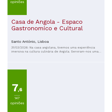
opiniões
Casa de Angola - Espaco
Gastronomico e Cultural
Santo António,
Lisboa
31/03/2026: Na casa angolana, tivemos uma experiência
imersiva na cultura culinária de Angola. Serviram-nos uma
amostra dos diferentes pratos mais típicos e orientaram-
nos em todos os momentos sobre como servir, combinar,
provar... Pudemos conversar e conhecer pessoas nascidas e
descendentes do país, que não hesitaram em nos receber e
compartilhar suas experiências.
7
,6
147
opiniões