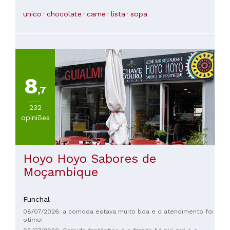
qualidade, sazonalidade, sabor, equilíbrio, inovação, tudo
estava lá. Fizemos a harmonização de vinhos e Anastasia,
unico
chocolate
carne
lista
sopa
uma sommelière convidada do Boubou's, estava presente e
foi excelente. O serviço foi ótimo!!! O ambiente deixou um
pouco a desejar e, às vezes, era um pouco difícil ouvir os
garçons explicando os pratos. Uma reclamação, porém.
Embora a comida fosse ótima e saborosa, não nos
"conectamos" com o chef. Não chegamos a conhecer sua
personalidade. Talvez estejamos pedindo demais, mas
acredito que vamos a um restaurante para conhecer as
8
histórias das pessoas que ali trabalham.
,7
232
opiniões
Hoyo Hoyo Sabores de
Moçambique
Funchal
08/07/2026: a comoda estava muito boa e o atendimento foi
otimo!