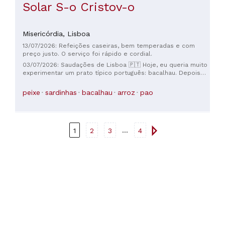
Solar S-o Cristov-o
Misericórdia,
Lisboa
13/07/2026: Refeições caseiras, bem temperadas e com
preço justo. O serviço foi rápido e cordial.
03/07/2026: Saudações de Lisboa 🇵🇹 Hoje, eu queria muito
experimentar um prato típico português: bacalhau. Depois
de pesquisar vários restaurantes na região, escolhi este. O
prato era simples, autêntico e delicioso. O bacalhau estava
peixe
sardinhas
bacalhau
arroz
pao
perfeitamente preparado, servido com batatas, uma salada
fresca e um excelente azeite. Um ótimo lugar para descobrir
um clássico português em Lisboa. WanderGlimpse Travel
...
1
2
3
4