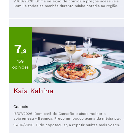
21/06/2026: Ótima seleção de comida a preços acessíveis.
Comi lá todas as manhãs durante minha estadia na região. O
cardápio varia um pouco a cada dia, mas sempre há peixe,
carne, legumes, uma variedade de saladas, frutas e
sobremesas. Recomendo muito se você quiser experimentar
a culinária portuguesa caseira a preços razoáveis. Vale
ressaltar que a maioria dos frequentadores são moradores
locais, e o restaurante parece ser bem popular e
movimentado!
7
,9
159
opiniões
Kaia Kahina
Cascais
17/07/2026: Bom caril de Camarão e ainda melhor a
sobremesa - Bebinca. Preço um pouco acima da média para
o tipo de restaurante. Paguei 30 euros bebendo cerveja.
18/06/2026: Tudo espetacular, a repetir muitas mais vezes.