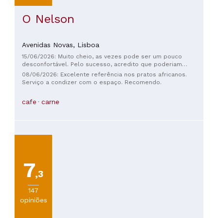
O Nelson
Avenidas Novas,
Lisboa
15/06/2026: Muito cheio, as vezes pode ser um pouco
desconfortável. Pelo sucesso, acredito que poderiam
encontrar um espaço maior. De qualquer maneira, serviço
08/06/2026: Excelente referência nos pratos africanos.
muito eficiente e rápido, porção generosa, preço justo. Com
Serviço a condizer com o espaço. Recomendo.
certeza voltarei mais vezes
cafe
carne
7
,3
147
opiniões