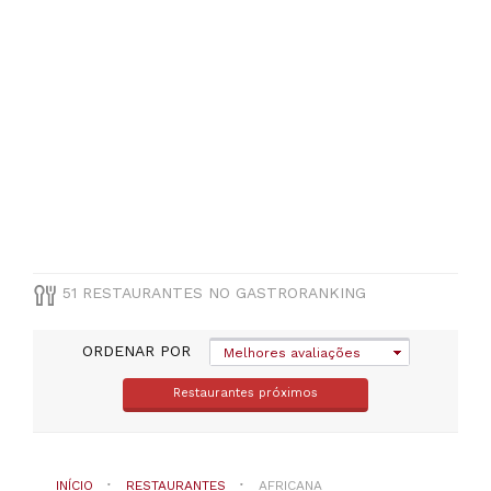
Santarém
(
1
)
VER
TODAS
MUNICÍPIO
Selecione
um
distrito
51 RESTAURANTES NO GASTRORANKING
TIPO
DE
COZINHA
ORDENAR POR
Melhores avaliações
Restaurantes próximos
Africana
PREÇOS
INÍCIO
RESTAURANTES
AFRICANA